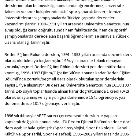
derslerine olan bu büyük ilgi sonucunda öğrencilerimiz, üniversite
takımları ve spor kulüplerinde aktif spor yaparak Üniversitemize,
üniversitelerarası şampiyonalarda Türkiye çapında dereceler
kazandırmışlardır. 1988–1991 yılları arasında Üniversite Senatosu’nun
almış olduğu karar doğrultusunda hem fakültesinde, hem de sportif
şampiyonalarda derece alan başarılı öğrencilerimize sınavsız Yüksek
Lisans olanağı tanınmıştır.
Beden Eğitimi Bölümü dersleri, 1991–1993 yılları arasında seçmeli ders
olarak okutulmaya başlanmıştır. 1994 yılı itibari ile teknik olmayan
zorunlu/seçmeli Beden Eğitimi Bölümü dersleri yeniden müfredata
konmuş, 1996–1997 Eğitim/Öğretim Yılı’nın sonuna kadar Beden Eğitimi
Bölümü’nce zorunlu/seçmeli ders olarak okutulan spor derslerinin
sayısı 17’ye ulaşmıştır. Bu dersler, Üniversite Senatosu’nun 16.10.1997
tarihli 245 sayılı toplantısında alınan karar doğrultusunda 1 kredi (0+2)
olarak onaylanmış ve aynı yılın güz döneminde 1545 öğrenciye, yaz
döneminde ise 1817 öğrenciye verilmiştir.
1996 yılı itibariyle ABET süreci çerçevesinde derslerde yapılan
kapsamlı değişiklik sonucunda, İTÜ Beden Eğitimi Bölümü sadece dört
ders açabilir hale gelmiştir (Spor Sosyolojisi, Spor Psikolojisi, Genel
Kültür ve Spor Tarihi, Spor Felsefesi). 1996–2002 yılları arasında 1996