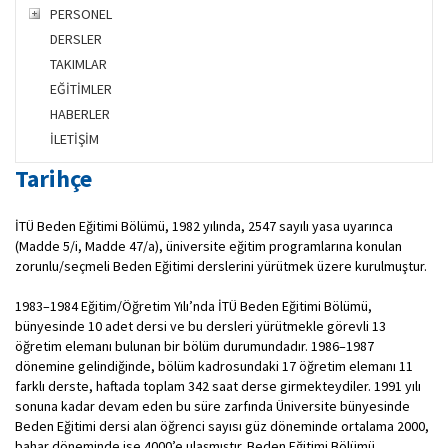
PERSONEL
DERSLER
TAKIMLAR
EĞİTİMLER
HABERLER
İLETİŞİM
Tarihçe
İTÜ Beden Eğitimi Bölümü, 1982 yılında, 2547 sayılı yasa uyarınca
(Madde 5/i, Madde 47/a), üniversite eğitim programlarına konulan
zorunlu/seçmeli Beden Eğitimi derslerini yürütmek üzere kurulmuştur.
1983–1984 Eğitim/Öğretim Yılı’nda İTÜ Beden Eğitimi Bölümü,
bünyesinde 10 adet dersi ve bu dersleri yürütmek​le görevli 13
öğretim elemanı bulunan bir bölüm durumundadır. 1986–1987
dönemine gelindiğinde, bölüm kadrosundaki 17 öğretim elemanı 11
farklı derste, haftada toplam 342 saat derse girmekteydiler. 1991 yılı
sonuna kadar devam eden bu süre zarfında Üniversite bünyesinde
Beden Eğitimi dersi alan öğrenci sayısı güz döneminde ortalama 2000,
bahar döneminde ise 4000’e ulaşmıştır. Beden Eğitimi Bölümü