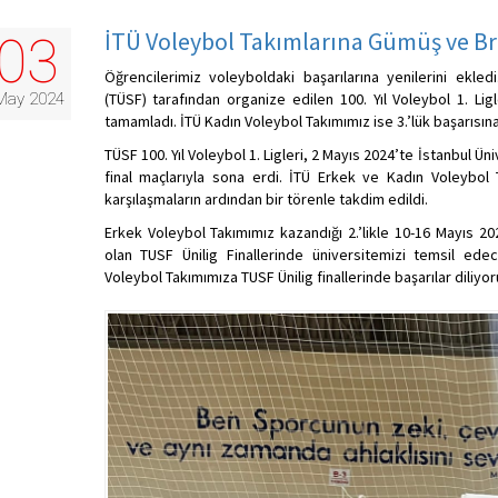
İTÜ Voleybol Takımlarına Gümüş ve B
03
Öğrencilerimiz voleyboldaki başarılarına yenilerini ekle
May 2024
(TÜSF) tarafından organize edilen 100. Yıl Voleybol 1. Ligl
tamamladı. İTÜ Kadın Voleybol Takımımız ise 3.’lük başarısına 
TÜSF 100. Yıl Voleybol 1. Ligleri, 2 Mayıs 2024’te İstanbul Ü
final maçlarıyla sona erdi. İTÜ Erkek ve Kadın Voleybol
karşılaşmaların ardından bir törenle takdim edildi.
Erkek Voleybol Takımımız kazandığı 2.’likle 10-16 Mayıs 20
olan TUSF Ünilig Finallerinde üniversitemizi temsil edec
Voleybol Takımımıza TUSF Ünilig finallerinde başarılar diliyor