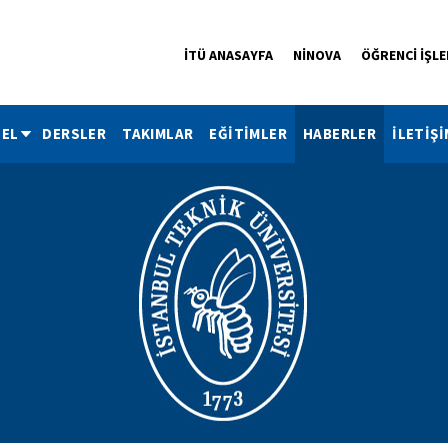
İTÜ ANASAYFA
NİNOVA
ÖĞRENCİ İŞLE
EL
DERSLER
TAKIMLAR
EĞİTİMLER
HABERLER
İLETİŞİ